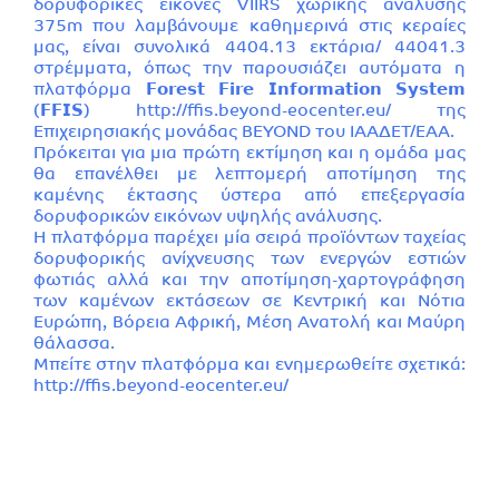
δορυφορικές εικόνες VIIRS χωρικής ανάλυσης
375m που λαμβάνουμε καθημερινά στις κεραίες
μας, είναι συνολικά 4404.13 εκτάρια/ 44041.3
στρέμματα, όπως την παρουσιάζει αυτόματα η
πλατφόρμα 𝗙𝗼𝗿𝗲𝘀𝘁 𝗙𝗶𝗿𝗲 𝗜𝗻𝗳𝗼𝗿𝗺𝗮𝘁𝗶𝗼𝗻 𝗦𝘆𝘀𝘁𝗲𝗺
(𝗙𝗙𝗜𝗦)
http://ffis.beyond-eocenter.eu/
της
Επιχειρησιακής μονάδας BEYOND του ΙΑΑΔΕΤ/ΕΑΑ.
Πρόκειται για μια πρώτη εκτίμηση και η ομάδα μας
θα επανέλθει με λεπτομερή αποτίμηση της
καμένης έκτασης ύστερα από επεξεργασία
δορυφορικών εικόνων υψηλής ανάλυσης.
Η πλατφόρμα παρέχει μία σειρά προϊόντων ταχείας
δορυφορικής ανίχνευσης των ενεργών εστιών
φωτιάς αλλά και την αποτίμηση-χαρτογράφηση
των καμένων εκτάσεων σε Κεντρική και Νότια
Ευρώπη, Βόρεια Αφρική, Μέση Ανατολή και Μαύρη
θάλασσα.
Μπείτε στην πλατφόρμα και ενημερωθείτε σχετικά:
http://ffis.beyond-eocenter.eu/