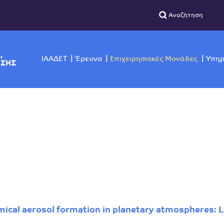
ΣΙΚΗΣ,
ΙΑΑΔΕΤ
Έρευνα
Επιχειρησιακές Μο
ΙΣΚΟΠΗΣΗΣ
ical aerosol formation in planetary atmospheres: L