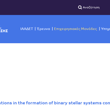
ΣΙΚΗΣ,
ΙΑΑΔΕΤ
Έρευνα
Επιχειρησιακές Μο
ΙΣΚΟΠΗΣΗΣ
ions in the formation of binary stellar systems con