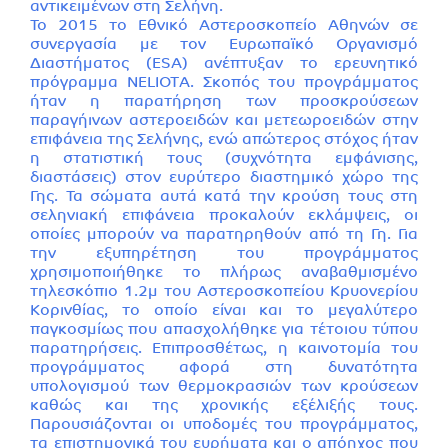
αντικειμένων στη Σελήνη.
Το 2015 το Εθνικό Αστεροσκοπείο Αθηνών σε
συνεργασία με τον Ευρωπαϊκό Οργανισμό
Διαστήματος (ESA) ανέπτυξαν το ερευνητικό
πρόγραμμα NELIOTΑ. Σκοπός του προγράμματος
ήταν η παρατήρηση των προσκρούσεων
παραγήινων αστεροειδών και μετεωροειδών στην
επιφάνεια της Σελήνης, ενώ απώτερος στόχος ήταν
η στατιστική τους (συχνότητα εμφάνισης,
διαστάσεις) στον ευρύτερο διαστημικό χώρο της
Γης. Τα σώματα αυτά κατά την κρούση τους στη
σεληνιακή επιφάνεια προκαλούν εκλάμψεις, οι
οποίες μπορούν να παρατηρηθούν από τη Γη. Για
την εξυπηρέτηση του προγράμματος
χρησιμοποιήθηκε το πλήρως αναβαθμισμένο
τηλεσκόπιο 1.2μ του Αστεροσκοπείου Κρυονερίου
Κορινθίας, το οποίο είναι και το μεγαλύτερο
παγκοσμίως που απασχολήθηκε για τέτοιου τύπου
παρατηρήσεις. Επιπροσθέτως, η καινοτομία του
προγράμματος αφορά στη δυνατότητα
υπολογισμού των θερμοκρασιών των κρούσεων
καθώς και της χρονικής εξέλιξής τους.
Παρουσιάζονται οι υποδομές του προγράμματος,
τα επιστημονικά του ευρήματα και ο απόηχος που