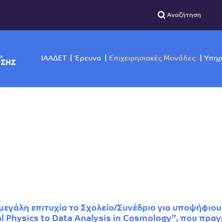
ΣΙΚΗΣ,
ΙΑΑΔΕΤ
Έρευνα
Επιχειρησιακές Μο
ΙΣΚΟΠΗΣΗΣ
εγάλη επιτυχία το Σχολείο/Συνέδριο για υποψήφιους
 Physics to Data Analysis in Cosmology”, που πρα