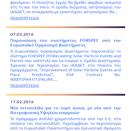
φαινόμενο. Ο πλανήτης Ερμής θα βρεθεί ακριβώς ανάμεσα
στη Γη και τον Ήλιο. Η ομάδα διάχυσης αστρονομίας του
ΙΑΑΔΕΤ, σε συνεργασία με ερασιτέχνες αστρονόμους θα…
περισσότερα
07.03.2016
Παρουσίαση του συστήματος FORSPEF από τον
Ευρωπαϊκό Οργανισμό Διαστήματος
Ο Ευρωπαϊκός Οργανισμός Διαστήματος παρουσιάζει το
σύστημα FORSPEF (FORecasting Solar Particle Events and
Flares) που ανέπτυξε και λειτουργεί η Ομάδα Διαστημικής
Έρευνας και Τεχνολογίας του ΙAAΔΕΤ, στα πλαίσια του
προγράμματος "Improvement of Solar Particle Events and
Flare Prediction", ESA Contract No.
4000109641/13/NL/AK.…
περισσότερα
17.02.2016
Νέα ιστοσελίδα για το ευρύ κοινό, με νέα από την
Αστροφυσική Υψηλών ενεργειών
Το πρόγραμμα AHEAD χρηματοδοτείται από την Ε.Ε. στα
πλαίσια του Horizon2020. Περιλαμβάνει τα περισσότερα
από τα Ευρωπαϊκά Πανεπιστήμια και Ερευνητικά Ιδρύματα