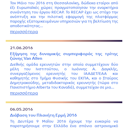
Τον Μάιο του 2016 στη Θεσσαλονίκη, δώδεκα εταίροι από
έξι Ευρωπαϊκές χώρες πραγματοποίησαν την εναρκτήρια
συνάντηση του έργου RECAP. Το RECAP έχει ως στόχο την
ανάπτυξη και την πιλοτική εφαρμογή της πλατφόρμας
παροχής εξατομικευμένων υπηρεσιών για τη βελτίωση της
αποδοτικότητας…
περισσότερα
21.06.2016
Εξήγηση της δυναμικής συμπεριφοράς της τρίτης
ζώνης Van Allen
Διεθνής ομάδα ερευνητών στην οποία συμμετέχουν δύο
μέλη του Ινστιτούτου, ο Ιωάννης Α. Δαγκλής,
συνεργαζόμενος ερευνητής του ΙΑΑΔΕΤ/ΕΑΑ και
καθηγητής στο Τμήμα Φυσικής του ΕΚΠΑ, και ο Σταύρος
Δημητρακούδης, μεταδιδακτορικός ερευνητής (τώρα στο
Πανεπιστήμιο Alberta του Καναδά), συμμετείχαν σε μια…
περισσότερα
06.05.2016
Διάβαση του Πλανήτη Ερμή 2016
Τη Δευτέρα 9 Μαΐου 2016 έχουμε την ευκαιρία να
παρατηρήσουμε στην Ελλάδα ένα σπάνιο αστρονομικό