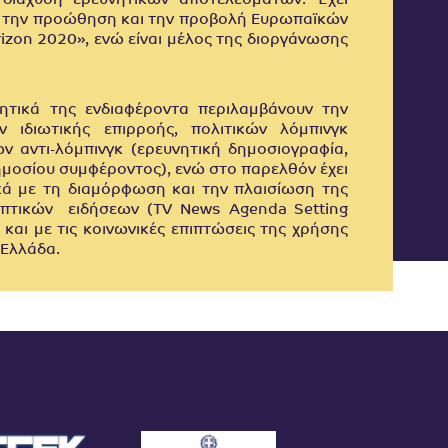
 διάχυση ερευνητικών αποτελεσμάτων. Έχει
ία την προώθηση και την προβολή Ευρωπαϊκών
zon 2020», ενώ είναι μέλος της διοργάνωσης
ητικά της ενδιαφέροντα περιλαμβάνουν την
ν ιδιωτικής επιρροής, πολιτικών λόμπινγκ
ν αντι-λόμπινγκ (ερευνητική δημοσιογραφία,
μοσίου συμφέροντος), ενώ στο παρελθόν έχει
κά με τη διαμόρφωση και την πλαισίωση της
οπτικών ειδήσεων (TV News Agenda Setting
και με τις κοινωνικές επιπτώσεις της χρήσης
 Ελλάδα.