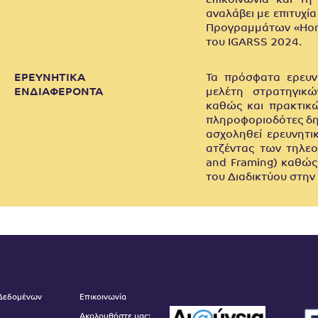
επικοινωνία και τη
αναλάβει με επιτυχ
Προγραμμάτων «Hori
του IGARSS 2024.
ΕΡΕΥΝΗΤΙΚΑ
Τα πρόσφατα ερευν
ΕΝΔΙΑΦΕΡΟΝΤΑ
μελέτη στρατηγικώ
καθώς και πρακτικώ
πληροφοριοδότες δη
ασχοληθεί ερευνητι
ατζέντας των τηλε
and Framing) καθώς 
του Διαδικτύου στην
 Δεδομένων
Επικοινωνία
Ακολουθήστε μας: