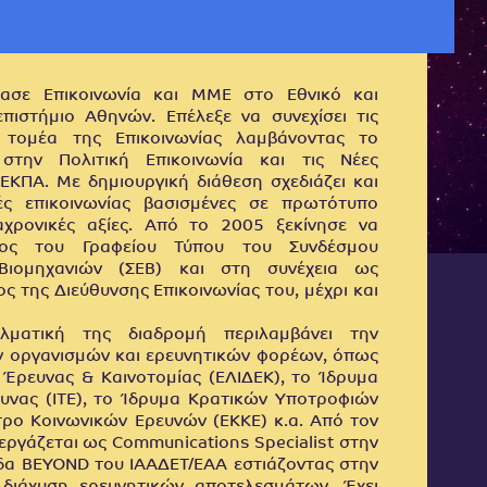
σε Επικοινωνία και ΜΜΕ στο Εθνικό και
πιστήμιο Αθηνών. Επέλεξε να συνεχίσει τις
 τομέα της Επικοινωνίας λαμβάνοντας το
στην Πολιτική Επικοινωνία και τις Νέες
ΕΚΠΑ. Με δημιουργική διάθεση σχεδιάζει και
κές επικοινωνίας βασισμένες σε πρωτότυπο
αχρονικές αξίες. Από το 2005 ξεκίνησε να
λος του Γραφείου Τύπου του Συνδέσμου
 Βιομηχανιών (ΣΕΒ) και στη συνέχεια ως
ος της Διεύθυνσης Επικοινωνίας του, μέχρι και
ελματική της διαδρομή περιλαμβάνει την
ν οργανισμών και ερευνητικών φορέων, όπως
 Έρευνας & Καινοτομίας (ΕΛΙΔΕΚ), το Ίδρυμα
ευνας (ΙΤΕ), το Ίδρυμα Κρατικών Υποτροφιών
ντρο Κοινωνικών Ερευνών (ΕΚΚΕ) κ.α. Από τον
εργάζεται ως Communications Specialist στην
δα BEYOND του ΙΑΑΔΕΤ/ΕΑΑ εστιάζοντας στην