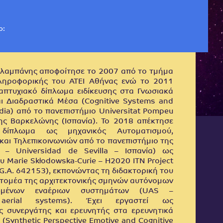
ο:
αμπάνης αποφοίτησε το 2007 από το τμήμα
ληροφορικής του ΑΤΕΙ Αθήνας ενώ το 2011
απτυχιακό δίπλωμα ειδίκευσης στα Γνωσιακά
ι Διαδραστικά Μέσα (Cognitive Systems and
edia) από το πανεπιστήμιο Universitat Pompeu
της Βαρκελώνης (Ισπανία). Το 2018 απέκτησε
ό δίπλωμα ως μηχανικός Αυτοματισμού,
και Τηλεπικοινωνιών από το πανεπιστήμιο της
 – Universidad de Sevilla – Ισπανία) ως
 Marie Skłodowska-Curie – H2020 ΙΤΝ Project
G.A. 642153), εκπονώντας τη διδακτορική του
 τομέα της αρχιτεκτονικής σμηνών αυτόνομων
μένων εναέριων συστημάτων (UAS –
erial systems). Έχει εργαστεί ως
ς συνεργάτης και ερευνητής στα ερευνητικά
(Synthetic Perspective Emotive and Cognitive