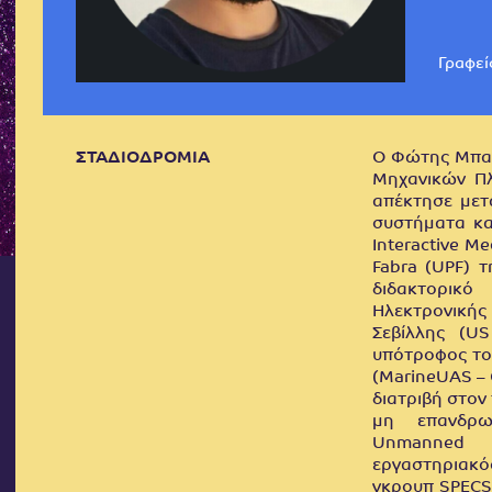
Γραφεί
ΣΤΑΔΙΟΔΡΟΜΙΑ
Ο Φώτης Μπαλ
Μηχανικών Π
απέκτησε μετ
συστήματα κα
Interactive M
Fabra (UPF) 
διδακτορικ
Ηλεκτρονικής 
Σεβίλλης (US
υπότροφος του
(MarineUAS – 
διατριβή στον
μη επανδρω
Unmanned a
εργαστηριακό
γκρουπ SPECS 