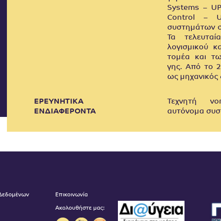
Systems – UP
Control – 
συστημάτων σ
Τα τελευταί
λογισμικού κ
τομέα και τ
γης. Από το 
ως μηχανικός 
ΕΡΕΥΝΗΤΙΚΑ
Τεχνητή νο
ΕΝΔΙΑΦΕΡΟΝΤΑ
αυτόνομα συστ
 Δεδομένων
Επικοινωνία
Ακολουθήστε μας: