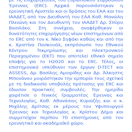
με τις επιχορηγήσεις του Ευρωπαϊκού Συμβουλίου
Έρευνας (ERC). Αρχικά παρουσιάστηκαν η
ερευνητική Αριστεία και οι δράσεις του ΕΑΑ και του
ΙΑΑΔΕΤ, από τον Διευθυντή του ΕΑΑ Καθ. Μανώλη
Πλειώνη και τον Διευθυντή του ΙΑΑΔΕΤ Δρ. Σπύρο
Βασιλάκο. Στη συνέχεια, αναφέρθηκαν οι
δυνατότητες επιχορήγησης νέων επιστημόνων από
το ERC από τον κ. Νίκο Σηφάκι καθώς και από την
κ. Χριστίνα Πασκουάλ, εκπρόσωπο του Εθνικού
Κέντρου Τεκμηρίωσης και Ηλεκτρονικού
Περιεχομένου (ΕΚΤ) που αποτελεί εθνικό σημείο
επαφής για το Η2020 και το ERC. Τέλος, οι
επιστημονικά υπεύθυνοι των έργων D-TECT και
ASSESS, Δρ. Βασίλης Αμοιρίδης και Δρ. Άλκηστις
Μπονάνου μοιράστηκαν την εμπειρία τους σχετικά
με τη διαδικασία υποβολής πρότασης για ERC και
έδωσαν πρακτικές συμβουλές. Την ημερίδα
χαιρέτισε ο Γενικός Γραμματέας Έρευνας και
Τεχνολογίας, Καθ. Αθανάσιος Κυριαζής και ο κ.
Μιχάλης Δρίτσας εκ μέρους του Υφυπουργού
Έρευνας και Τεχνολογίας κ. Χρίστου Δήμα και
συμμετείχαν περίπου 70 επιστήμονες από τον
ερευνητικό και ακαδημαϊκό χώρο.