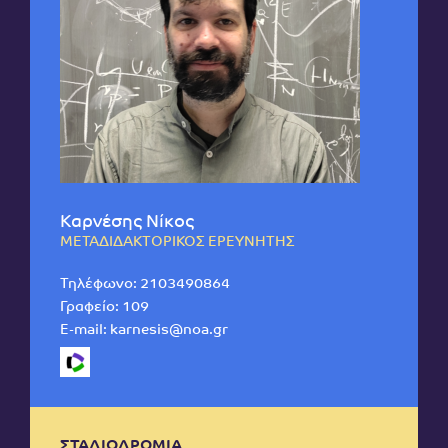
Καρνέσης Νίκος
ΜΕΤΑΔΙΔΑΚΤΟΡΙΚΟΣ ΕΡΕΥΝΗΤΗΣ
Τηλέφωνο:
2103490864
Γραφείο: 109
E-mail:
karnesis@noa.gr
ΣΤΑΔΙΟΔΡΟΜΙΑ