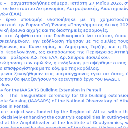
 – Πραγματοποιήθηκε σήμερα, Τετάρτη 27 Μαΐου 2026, στι
 του Ινστιτούτου Αστρονομίας, Αστροφυσικής, Διαστημικώ
νών (ΕΑΑ).
ό έργο υποδομής υλοποιήθηκε με τη χρηματοδότη
υ από την Ευρωπαϊκή Ένωση «Προγράμματος Αττική 2021-
ική έρευνα αιχμής και τις διαστημικές εφαρμογές.
ε στο Αμφιθέατρο του Γεωδυναμικού Ινστιτούτου, όπου
σκεκλημένων. Την εκδήλωση τίμησαν με τις ομιλίες του
Έρευνας και Καινοτομίας, κ. Δημήτριος Τερζής, και η 
ία Κεφαλογιάννη, ως εκπρόσωπος της Περιφέρειας Αττικ
 και Προέδρου Δ.Σ. του ΕΑΑ, Δρ. Σπύρου Βασιλάκου.
κλήρωση των ομιλιών, η εκδήλωση μεταφέρθηκε στους νέ
ία επισφραγίστηκε με το κόψιμο της κορδέλας.
όμενοι ξεναγήθηκαν στις υπερσύγχρονες εγκαταστάσεις, ό
ς που θα φιλοξενήσουν το ερευνητικό έργο του ΙΑΑΔΕΤ.
elow:
 for the IAASARS Building Extension in Penteli
 – The inauguration ceremony for the building extension
ote Sensing (IAASARS) of the National Observatory of Ath
ties in Penteli.
cture project was funded by the Region of Attica, within 
ecisively enhancing the country’s capabilities in cutting-ed
at the Amphitheater of the Institute of Geodynamics, w