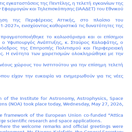
ς εγκαταστάσεις της Πεντέλης, η τελετή εγκαινίων της
ν Εφαρμογών και Τηλεπισκόπησης (ΙΑΑΔΕΤ) του Εθνικού
ση της Περιφέρειας Αττικής, στο πλαίσιο του
2027», ενισχύοντας καθοριστικά τις δυνατότητες της
 πραγματοποιήθηκε το καλωσόρισμα και οι επίσημοι
ς ο Υφυπουργός Ανάπτυξης, κ. Σταύρος Καλαφάτης, ο
Πρόεδρος της Επιτροπής Πολιτισμού και Περιφερειακή
ής. Η ενότητα των χαιρετισμών ολοκληρώθηκε με την
ους χώρους του Ινστιτούτου για την επίσημη τελετή
που είχαν την ευκαιρία να ενημερωθούν για τις νέες
 of the Institute for Astronomy, Astrophysics, Space
ens (NOA) took place today, Wednesday, May 27, 2026,
the framework of the European Union co-funded “Attica
ge scientific research and space applications.
here the welcome remarks and official greetings were