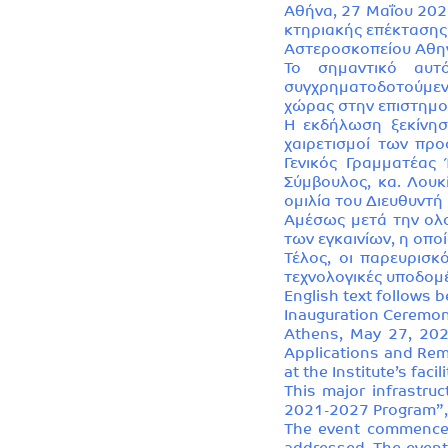
Αθήνα, 27 Μαΐου 2026
κτηριακής επέκτασης
Αστεροσκοπείου Αθη
Το σημαντικό αυτ
συγχρηματοδοτούμενο
χώρας στην επιστημον
Η εκδήλωση ξεκίνησ
χαιρετισμοί των προ
Γενικός Γραμματέας 
Σύμβουλος, κα. Λουκ
ομιλία του Διευθυντή
Αμέσως μετά την ολο
των εγκαινίων, η οπο
Τέλος, οι παρευρισκ
τεχνολογικές υποδομέ
English text follows b
Inauguration Ceremony
Athens, May 27, 2026
Applications and Rem
at the Institute’s facili
This major infrastru
2021-2027 Program”, d
The event commenced 