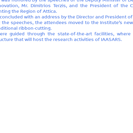
was honored by the speeches of the Deputy Minister of Dev
ovation, Mr. Dimitrios Terzis, and the President of the 
ting the Region of Attica.
oncluded with an address by the Director and President of 
 the speeches, the attendees moved to the Institute’s new 
ditional ribbon-cutting.
were guided through the state-of-the-art facilities, whe
ucture that will host the research activities of IAASARS.