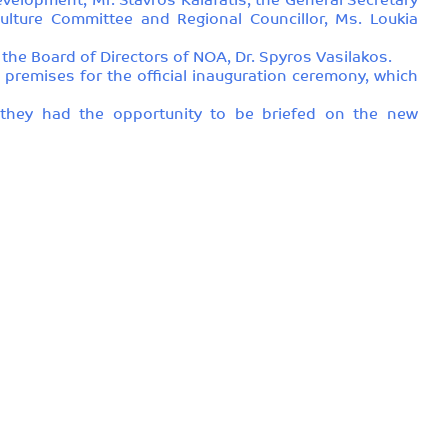
elopment, Mr. Stavros Kalafatis, the General Secretary
Culture Committee and Regional Councillor, Ms. Loukia
the Board of Directors of NOA, Dr. Spyros Vasilakos.
premises for the official inauguration ceremony, which
re they had the opportunity to be briefed on the new