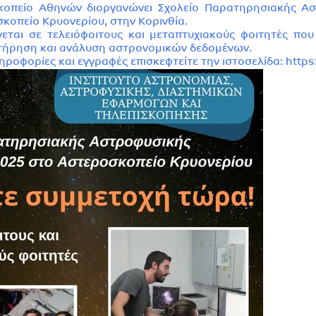
κοπείο Αθηνών διοργανώνει Σχολείο Παρατηρησιακής Αστ
κοπείο Κρυονερίου, στην Κορινθία.
εται σε τελειόφοιτους και μεταπτυχιακούς φοιτητές πο
τήρηση και ανάλυση αστρονομικών δεδομένων.
ηροφορίες και εγγραφές επισκεφτείτε την ιστοσελίδα:
https