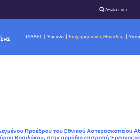
ΣΙΚΗΣ,
ΙΑΑΔΕΤ
Έρευνα
Επιχειρησιακές Μο
ΙΣΚΟΠΗΣΗΣ
εγμένου Προέδρου του Εθνικού Αστεροσκοπείου Αθ
ύρου Βασιλάκου, στην αρμόδια επιτροπή Έρευνας κα