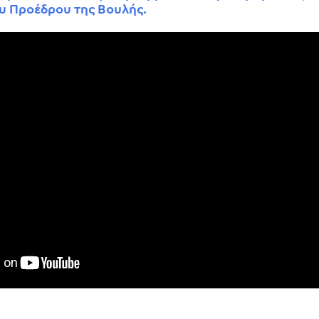
υ Προέδρου της Βουλής.