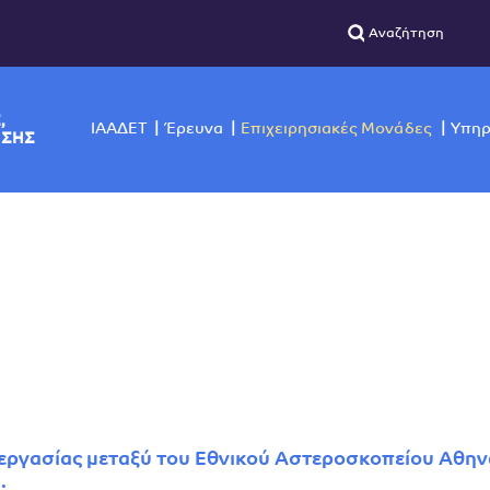
ΣΙΚΗΣ,
ΙΑΑΔΕΤ
Έρευνα
Επιχειρησιακές Μο
ΙΣΚΟΠΗΣΗΣ
εργασίας μεταξύ του Εθνικού Αστεροσκοπείου Αθην
.