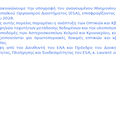
ανακοινώνουμε την υπογραφή του ανανεωμένου Μνημονίου
παϊκού Οργανισμού Διαστήματος (ESA), επισφραγίζοντας
υ 2028.
νής αυτής πορείας παραμένει η ανάπτυξη των Οπτικών και 
 υψηλών ταχυτήτων μετάδοσης δεδομένων και την υλοποίησ
ι υποδομές των Αστεροσκοπείων Χελμού και Κρυονερίου, κ
ξιοποιούνται για πρωτοποριακές δοκιμές οπτικών και κ
ίας.
φη από τον Διευθυντή του ΕΑΑ και Πρόεδρο του Διοικητ
ητας, Πλοήγησης και Συνδεσιμότητας του ESA, κ. Laurent Ja