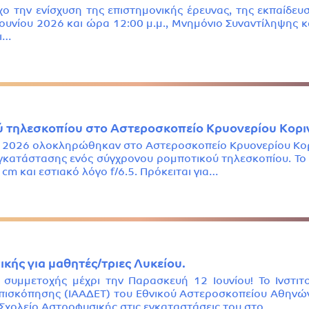
ο την ενίσχυση της επιστημονικής έρευνας, της εκπαίδευ
υνίου 2026 και ώρα 12:00 μ.μ., Μνημόνιο Συναντίληψης κ
ι…
 τηλεσκοπίου στο Αστεροσκοπείο Κρυονερίου Κοριν
 2026 ολοκληρώθηκαν στο Αστεροσκοπείο Κρυονερίου Κορι
εγκατάστασης ενός σύγχρονου ρομποτικού τηλεσκοπίου. Το 
m και εστιακό λόγο f/6.5. Πρόκειται για…
κής για μαθητές/τριες Λυκείου.
 συμμετοχής μέχρι την Παρασκευή 12 Ιουνίου! Το Ινστιτ
ισκόπησης (ΙΑΑΔΕΤ) του Εθνικού Αστεροσκοπείου Αθηνών
 Σχολείο Αστροφυσικής στις εγκαταστάσεις του στο…