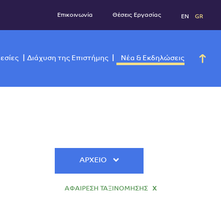
Επικοινωνία
Θέσεις Εργασί
νάδες
Υπηρεσίες
Διάχυση της Επιστήμης
Νέα & Εκ
ΑΡΧΕΙΟ
ΑΦΑΙΡΕΣΗ ΤΑΞΙΝΟΜΗΣΗΣ
X