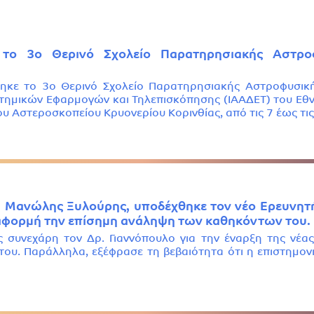
 το 3ο Θερινό Σχολείο Παρατηρησιακής Αστρο
ηκε το 3ο Θερινό Σχολείο Παρατηρησιακής Αστροφυσικής
στημικών Εφαρμογών και Τηλεπισκόπησης (ΙΑΑΔΕΤ) του Εθ
ου Αστεροσκοπείου Κρυονερίου Κορινθίας, από τις 7 έως τι
. Μανώλης Ξυλούρης, υποδέχθηκε τον νέο Ερευνητή 
 αφορμή την επίσημη ανάληψη των καθηκόντων του.
 συνεχάρη τον Δρ. Γιαννόπουλο για την έναρξη της νέα
του. Παράλληλα, εξέφρασε τη βεβαιότητα ότι η επιστημονι